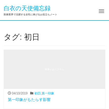
白衣の天使備忘録
ナ
医療業界で活躍する女性に捧げるお役立ちノート
タグ:
初日
画像がありません
04/10/2019
初日
,
第一印象
第一印象がもたらす影響